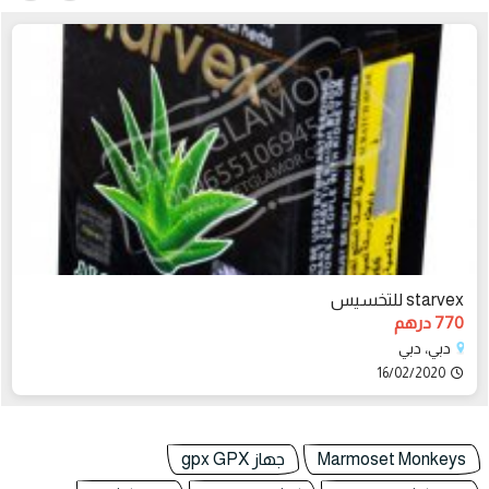
starvex للتخسيس
770 درهم
دبي، دبي
16/02/2020
Marmoset Monkeys
جهاز gpx GPX