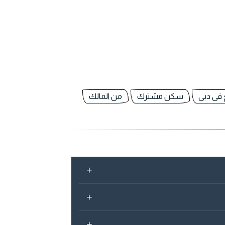
فى دبى
سكن مشترك
من المالك
+
+
+