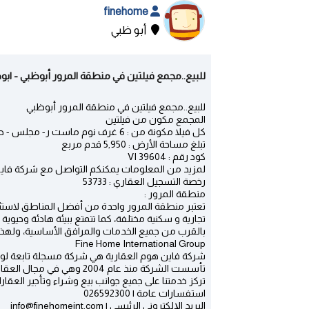
finehome
أبو ظبي
للبيع..مجمع فيلتين في منطقة المرور أبوظبي - ابوظ
للبيع..مجمع فيلتين في منطقة المرور أبوظبي
المجمع مكون من فيلتين
كل فيلا مكونة من : 6 غرف نوم ماست ر- مجلس - صالة - غرفة طعام - غرفة خادمة - حديقة صغيرة
تبلغ مساحة الأرض : 5,950 قدم مربع
كود رقم : VI 39604
لمزيد من المعلومات يمكنكم التواصل مع شركة فاين هوم الع
رخصة التسجيل العقاري : 53733
منطقة المرور :
تعتبر منطقة المرور واحدة من أفضل المناطق لاستئ
تجارية و سكنية مختلفة، كما تتمتع ببيئة هادئة وحيوية 
بالقرب من جميع الخدمات والمرافق الأساسية، ولهذا
Fine Home International Group
شركة فاين هوم العقارية هي شركة مسجلة تابعة لوكالة تن
تأسست الشركة منذ عام 2004 وهي في مجال العقارات لمدة 15 عامًا، وهي تتمتع بقاعدة عملاء محلية قوية وعالمية .
تركز خدمتنا على جميع جوانب بيع وشراء وتأجير العقا
استفسارات عامة | 026592300
البريد الإلكتروني الرئيسي | info@finehomeint.com