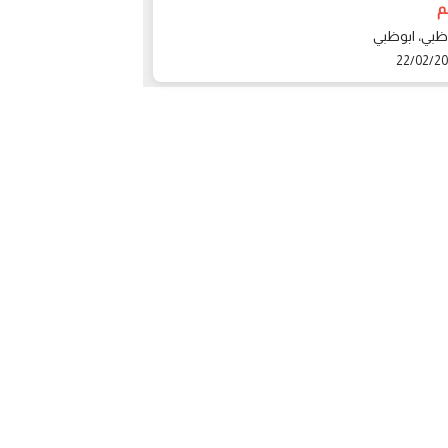
باقل سعر
1111 درهم
ظبي، ابوظبي
عجمان، عجمان
22/02/2
22/02/2020