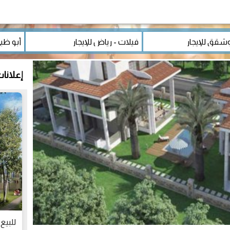
إعلانا
للبيع..فيلا 9 غرف فخمة