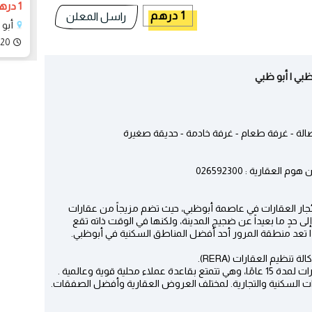
1 درهم
1 درهم
راسل المعلن
أبو 
020
بي | أبو ظبي
قارية : 026592300
جار العقارات في عاصمة أبوظبي، حيث تضم مزيجاً من عقارات
إلى حدٍ ما بعيداً عن ضجيج المدينة، ولكنها في الوقت ذاته تقع
 تعد منطقة المرور أحد أفضل المناطق السكنية في أبوظبي.
ظيم العقارات (RERA).
رات السكنية والتجارية. لمختلف العروض العقارية وأفضل الصفقات.