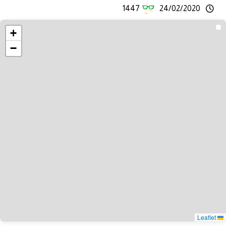
1447
24/02/2020
+
−
Leaflet