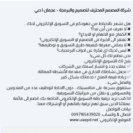
شركة المصمم المحترف لتصميم والبرمجة - عجمان | دبي
هل تشعر بالاحباط من جهودكم في التسويق الإلكتروني لانك...
❌ لا تعرف من أين تبدأ؟
❌ الكفاح مع الالهام او الابداع?
❌ تفتقر الى الخبرة في التصميم او التسويق الإلكتروني؟
❌ لا يمكنني معرفة كيفيفة طرق التسويق و توظيفها؟
❌ ليس لديك اي فكرة عن ادوات البرمجيات؟
نحن ننظم لك كل شيء!
يتيح لك التسويق الإلكتروني:
✅ عملاء جدد و انتشار اسمك بين الشركات
✅ نجعل نشاطك التجاري في مقدمة الأنشطة المماثلة.
✅ زيادة قيمة المنتج / خدماتك بشكل كبير
وافضل شيء...
ستتفوق بسرعة على منافسينك... دون االحاجة لتوظيف عدد من المندوبين
والمسوقين و نقلل من ميزانيتك التسويقية.
اذا كنت تريد ترقية باقة التسويق الإلكتروني الخاصة بك, انضم الى قائمة
عملائنا الذين سبق لهم ترقية باقاتهم أو الإشتراك معنا...
بيانات التواصل
اتصال & واتساب: 0097165439020
الموقع الإلكتروني: www.uaepd.net