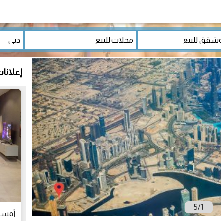
إعلانا
5
/
1
أقساط 5 سنوات ودفعة أ