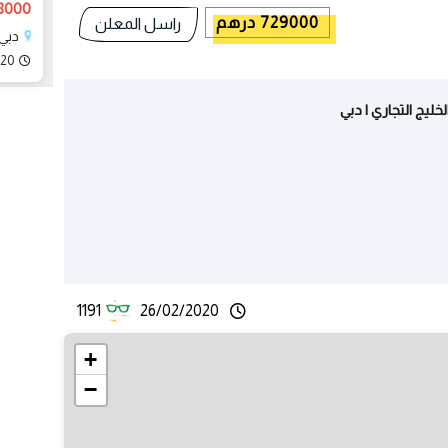
658000 
729000 درهم
راسل المعلن
دبي،
020
1191
26/02/2020
+
−