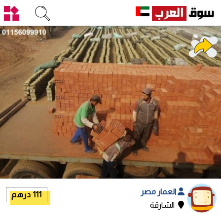
العمار مصر
111 درهم
الشارقة