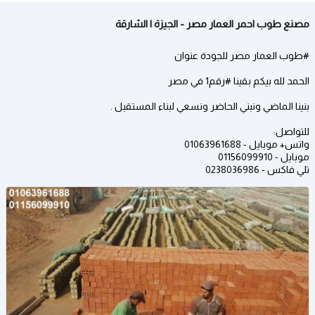
مصنع طوب احمر العمار مصر - الجيزة | الشارقة
#طوب العمار مصر للجودة عنوان
الحمد لله بيكم بقينا #رقم1 في مصر
بنينا الماضي ونبني الحاضر ونسعي لبناء المستقبل .
للتواصل:
واتس+ موبايل - 01063961688
موبايل - 01156099910
تلي فاكس - 0238036986