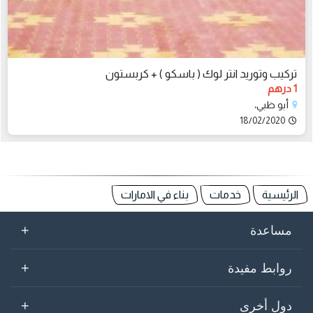
تركيب وتوريد انتر لوك ( باسكو ) + كربستون
1 درهم
أبو ظبي،
18/02/2020
الرئيسية
خدمات
بناء في الامارات
+
مساعدة
+
روابط مفيدة
+
دول أخرى