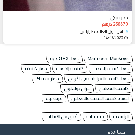
حجر نيزكي
266670 درهم
باقي دول العالم، طرابلس
14/03/2020
Marmoset Monkeys
جهاز gpx GPX
جهاز كشف الذهب
كاشف الذهب
جهاز كشف
جهاز كاشف الفراغات في الأرض
جهاز سبارك
كاشف المعادن
خزان بوليكون
اجهزة كشف الذهب والمعادن
غرف نوم
الرئيسية
متفرقات
أخرى في الامارات
+
مساعدة