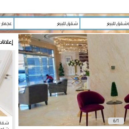
إعلانا
6
/
1
شقة م