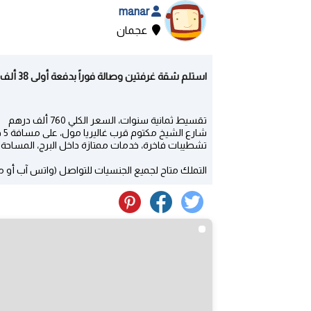
manar
عجمان
استلم شقة غرفتين وصالة فوراً بدفعة أولى 38 ألف درهم في أرقى برج في عجمان - شارع الشيخ مكتوم | عجمان
تقسيط ثمانية سنوات، السعر الكلي 760 ألف درهم
شارع الشيخ مكتوم قرب غاليريا مول، على مسافة 5 دقائق من شارع الشيخ محمد بن زايد
تشطيبات فاخرة، خدمات ممتازة داخل البرج، المساحة 150 متر مربع (الشقق غير مفروشة)
التملك متاح لجميع الجنسيات للتواصل (واتس آب أو م