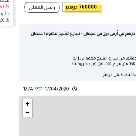
شاطئ 
1556775 
760000 درهم
راسل المعلن
أبو 
020
كالمات) على الرقم
1274
17/04/2020
+
−