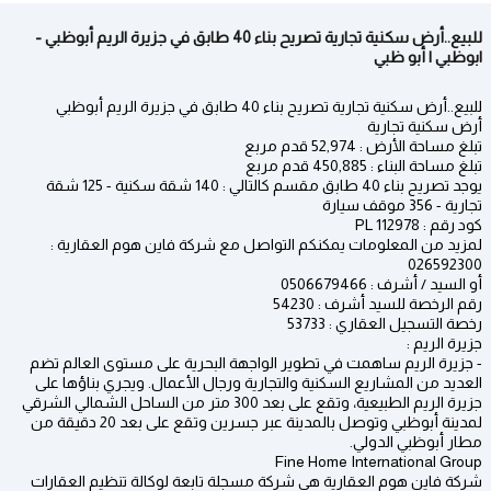
للبيع..أرض سكنية تجارية تصريح بناء 40 طابق في جزيرة الريم أبوظبي -
ابوظبي | أبو ظبي
للبيع..أرض سكنية تجارية تصريح بناء 40 طابق في جزيرة الريم أبوظبي
أرض سكنية تجارية
تبلغ مساحة الأرض : 52,974 قدم مربع
تبلغ مساحة البناء : 450,885 قدم مربع
يوجد تصريح بناء 40 طابق مقسم كالتالي : 140 شقة سكنية - 125 شقة
تجارية - 356 موقف سيارة
كود رقم : PL 112978
لمزيد من المعلومات يمكنكم التواصل مع شركة فاين هوم العقارية :
026592300
أو السيد / أشرف : 0506679466
رقم الرخصة للسيد أشرف : 54230
رخصة التسجيل العقاري : 53733
جزيرة الريم :
- جزيرة الريم ساهمت في تطوير الواجهة البحرية على مستوى العالم تضم
العديد من المشاريع السكنية والتجارية ورجال الأعمال. ويجري بناؤها على
جزيرة الريم الطبيعية، وتقع على بعد 300 متر من الساحل الشمالي الشرقي
لمدينة أبوظبي وتوصل بالمدينة عبر جسرين وتقع على بعد 20 دقيقة من
مطار أبوظبي الدولي.
Fine Home International Group
شركة فاين هوم العقارية هي شركة مسجلة تابعة لوكالة تنظيم العقارات