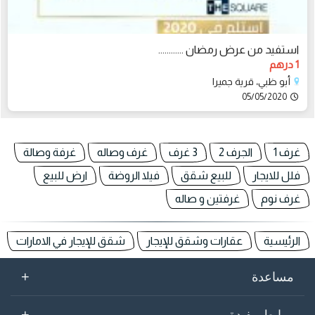
استفيد من عرض رمضان ............
1 درهم
أبو ظبي، قرية جميرا
05/05/2020
غرف 1
الجرف 2
3 غرف
غرف وصاله
غرفة وصالة
فلل للايجار
للبيع شقق
فيلا الروضة
ارض للبيع
غرف نوم
غرفتين و صاله
الرئيسية
عقارات وشقق للإيجار
شقق للإيجار في الامارات
+
مساعدة
+
روابط مفيدة