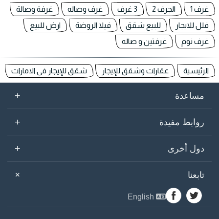
غرف 1
الجرف 2
3 غرف
غرف وصاله
غرفة وصالة
فلل للايجار
للبيع شقق
فيلا الروضة
ارض للبيع
غرف نوم
غرفتين و صاله
الرئيسية
عقارات وشقق للإيجار
شقق للإيجار في الامارات
+
مساعدة
+
روابط مفيدة
+
دول أخرى
+
تابعنا
English