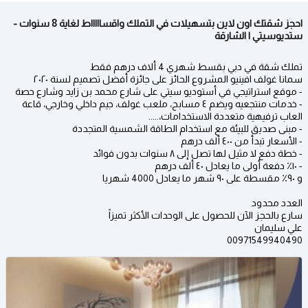
احجز شقتك اون لاين بتسهيلات في التملك واقساااااط لغاية 8 سنوات -
ستديوسيتي | الشارقة
تملك شقة في دبي بقسط شهري 4 ألاف درهم فقط
سمانا غولف افينيو المشروع الحائز على جائزة أفضل تصميم لسنة ٢٠٢٠
- موقع استراتيجي في أستوديو سيتي على شارع محمد بن زايد وشارع حصة
- خدمات منتجعيه ويضم ٤ مسابح، ملعب غولف، جيم داخلي وخارجي، قاعة
العاب ترفيهية متعددة الاستخدامات،.....
- مبنى صديق للبيئة مع استخدام الطاقة الشمسية المتجددة
- الأسعار تبدأ من ٤٠٠ ألف درهم
- خطة دفع لا مثيل لها تصل إلى ٨ سنوات بدون فوائد
- ١٠٪ دفعة أولى ما يعادل ٤٠ ألف درهم
و ٩٠٪ مقسطة على ٩٠ شهر ما يعادل 4000 شهريا
العدد محدود
سارع بالحجز الآن للحصول على الوحدات الأكثر تميزاً
علي سليمان
00971549940490