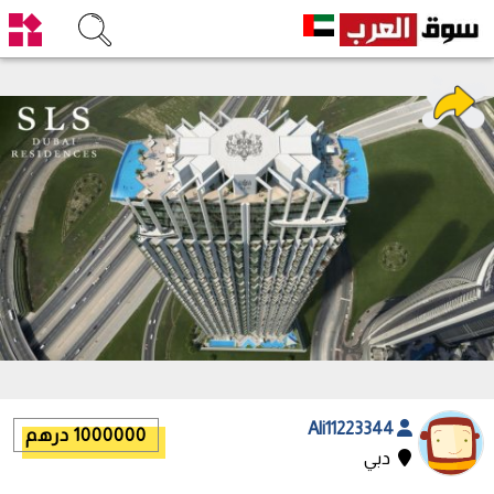
Ali11223344
1000000 درهم
دبي