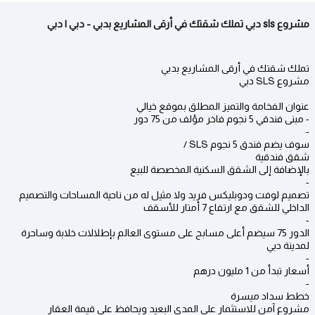
مشروع sls دبي تملك شقتك في أرقى المشاريع بدبي - دبي | دبي
تملك شقتك في أرقى المشاريع بدبي
مشروع SLS دبي
عنوان الفخامة والتميز المطلق بموقع خيالي
- مبنى فندقي 5 نجوم فاخر مؤلف من 75 دور
-
سوف يضم فندق 5 نجوم SLS /
شقق فندقية
بالإضافة إلى الشقق السكنية المخصصة للبيع
-
تصميم لوفت ودوبليكس فريد ولا مثيل له من ناحية المساحات والتصميم
الداخلي للشقق مع ارتفاع 7 أمتار للأسقف
-
الدور 75 سيضم أعلى مسابح على مستوى العالم بإطلالات خلابة وساحرة
لمدينة دبي
-
أسعار تبدأ من 1 مليون درهم
-
خطط سداد ميسرة
مشروع آمن للاستثمار على المدى البعيد ويحافظ على قيمة العقار