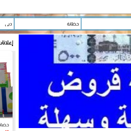
إعلانا
حضانة