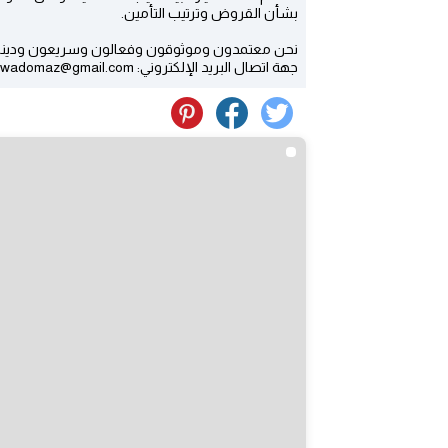
بشأن القروض وترتيب التأمين.
نحن معتمدون وموثوقون وفعالون وسريعون ودينام
جهة اتصال البريد الإلكتروني: awadomaz@gmail.com