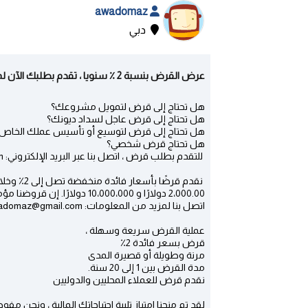
awadomaz
دبي
عرض القرض بنسبة 2 ٪ سنويا ، تقدم بطلبك الآن لمزيد من التفاصيل - البكيرية | دبي
هل تحتاج إلى قرض لتمويل مشروعك؟
هل تحتاج إلى قرض عاجل لسداد ديونك؟
هل تحتاج إلى قرض لتوسيع أو تأسيس عملك الخاص
هل تحتاج قرض شخصي؟
للتقدم بطلب قرض ، اتصل بنا عبر البريد الإلكتروني: awadomaz@gmail.com
2،000.00 دولارًا و 10،000،000 دولارًا. إن قروضنا مؤمنة بشكل جيد لتحقيق أقصى قدر من الأمن هو أولويتنا.
اتصل بنا لمزيد من المعلومات: awadomaz@gmail.com ،
عملية القرض سريعة وسهلة ،
قرض بسعر فائدة 2٪
مرنة وطويلة أو قصيرة المدى
مدة القرض بين 1 إلى 20 سنة.
نقدم قرض للعملاء المحليين والدوليين
لقد تم منحنا امتياز تلبية احتياجاتك المالية ، ونح