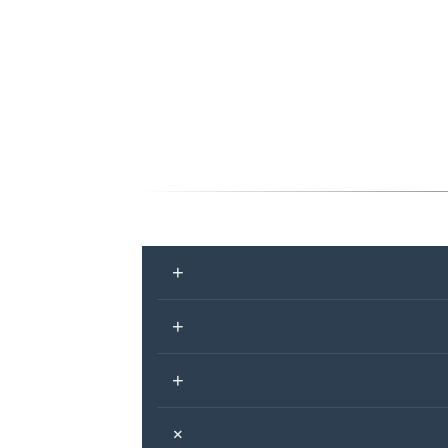
+
+
+
+