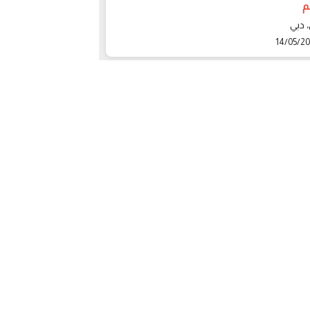
درهم فقط
19950 درهم
 دبي
دبي، دبي
14/05/2
14/05/2020