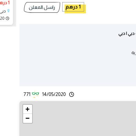
1 درهم
1 درهم
راسل المعلن
دبي،
020
بي | دبي
ية
771
14/05/2020
+
−