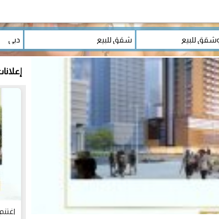
إعلانا
اغتنم