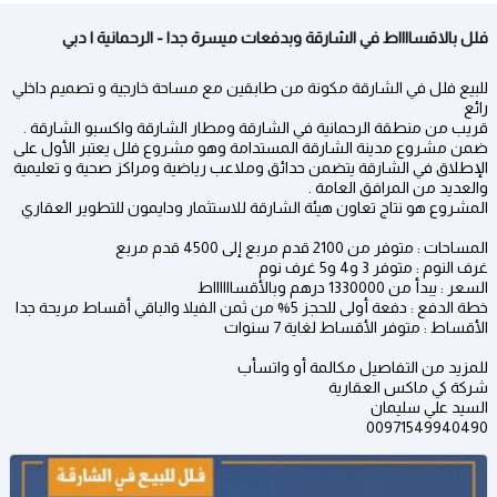
فلل بالاقسااااط في الشارقة وبدفعات ميسرة جدا - الرحمانية | دبي
للبيع فلل في الشارقة مكونة من طابقين مع مساحة خارجية و تصميم داخلي
رائع
قريب من منطقة الرحمانية في الشارقة ومطار الشارقة واكسبو الشارقة .
ضمن مشروع مدينة الشارقة المستدامة وهو مشروع فلل يعتبر الأول على
الإطلاق في الشارقة يتضمن حدائق وملاعب رياضية ومراكز صحية و تعليمية
والعديد من المرافق العامة .
المشروع هو نتاج تعاون هيئة الشارقة للاستثمار ودايمون للتطوير العقاري
المساحات : متوفر من 2100 قدم مربع إلى 4500 قدم مربع
غرف النوم : متوفر 3 و4 و5 غرف نوم
السعر : يبدأ من 1330000 درهم وبالأقسااااااط
خطة الدفع : دفعة أولى للحجز 5% من ثمن الفيلا والباقي أقساط مريحة جدا
الأقساط : متوفر الأقساط لغاية 7 سنوات
للمزيد من التفاصيل مكالمة أو واتسأب
شركة كي ماكس العقارية
السيد علي سليمان
00971549940490