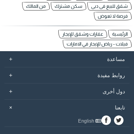
شقق للبيع فى دبى
سكن مشترك
من المالك
فرصة لا تعوض
الرئيسية
عقارات وشقق للإيجار
فيلات - رياض للإيجار في الامارات
+
مساعدة
+
روابط مفيدة
+
دول أخرى
+
تابعنا
English