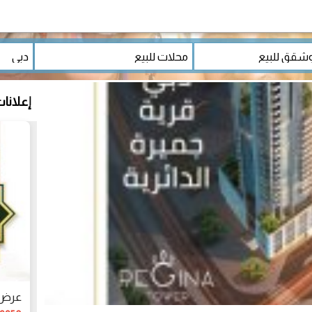
إعلانا
عرض ع