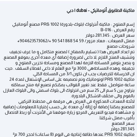
ماكينة الطابوق أتوماتيكي - dubai | دبي
إسم المنتوج : ماكينة أنترلوك (بلوك-بلدورة) PRS 1002 مصنع أتوماتيكي
رقم العرض : B-016
سعر العرض : 281.345 دولار
ممتل المبيعات : معاد مزور/ 59 54 868 541 90 +/904623573062+
شروحات مصنع
تم اعداد العرض هذا ( تسليم بالمفتاح ) لمصنع متكامل و ما غرف تجفيف
وتنشيف المنتج اللازم ,لا داعي لضرورة إضافة أي معدة أخرى بموقع المصنع.
و ينصح بتوفير المساحة الازمة لهدا المصنع ومساحة تخزين المنتوج و
تجفيفه ,وهده المساحةهي 3000 م² مع العلم لا داعي لغطاء السقف . حيث
ان الخرسانة للارضيات يجب ان تكون 3/1 من المساحة الكلي.
ماكينة 1002 PRS اوتوماتيك وتم تصميمه على اساس الإشتغال لمدة 24
ساعة متواصل. فقط عند تغيير القوالب يمكنكم تصنيع اية منتج سماكته
يتراوح بين 5 سم الى 25 سم من انترلوك الى بلوك اسمنتي والى البلوك العازل
بالفوم والى مختلف الاشكال البلدورة.
لائحة المعدات المدكورة في العرض هي مرقمة في مخطط التركيبي
للمصنع.يمكننا إضافة أو إزالة أي معدة على حسب إختيارنا.للمعلومات إضافية
و مشاهدة فيديو التعريفي المرجو زيارة موقعنا في الأنترنت أو ربط الاتصال
بأقرب ممتل شركتنا.
سعر المصنع
281.345 دولار
ماكينة 1002 PRS عندها طاقة إنتاجية في اليوم (8 ساعات) لحجر 700 م²