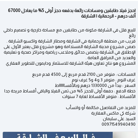
احجز فيلا طابقين ومساحات رائعة بدفعه حجز أولى 5% ما يعادل 67000
ألف درهم - الرحمانية | الشارقة
للبيع فلل في الشارقة مكونة من طابقين مع مساحة خارجية و تصميم داخلي
رائع
قريب من منطقة الرحمانية في الشارقة ومطار الشارقة واكسبو الشارقة .
ضمن مشروع مدينة الشارقة المستدامة وهو مشروع فلل يعتبر الأول على
الإطلاق في الشارقة يتضمن حدائق وملاعب رياضية ومراكز صحية و تعليمية
والعديد من المرافق العامة .
المشروع هو نتاج تعاون هيئة الشارقة للاستثمار ودايمون للتطوير العقاري
المساحات : متوفر من 2100 قدم مربع إلى 4500 قدم مربع
غرف النوم : متوفر 3 و4 و5 غرف نوم
السعر : يبدأ من 1330000 درهم وبالأقسااااااط
خطة الدفع : دفعة أولى للحجز 5% من ثمن الفيلا والباقي أقساط مريحة جدا
الأقساط : متوفر الأقساط لغاية 7 سنوات
للمزيد من التفاصيل مكالمة أو واتسأب
شركة كي ماكس العقارية
السيد علي سليمان
00971549940490