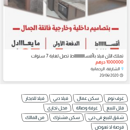
تملك الآن فيلا باأقسااااااااااااط تصل لغاية 7 سنوات
1000000 درهم
الشارقة، الرحمانية
20/06/2020
غرف نوم
سكن عمال
فيلا دبي
فيلا للايجار
فلل للبيع
غرفة وصالة
محل تجاري
شقق للبيع فى دبى
سكن مشترك
من المالك
فرصة لا تعوض