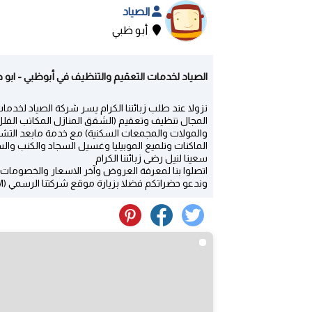
الصياد
أبو ظبي
الصياد لخدمات التعقيم والتنظيف في أبوظبي - ابو ظ
نزولا عند طلب زبائننا الكرام يسر شركة الصياد لخ
المجال تنظيف وتعقيم (الشقق المنازل المكاتب الفل
والمولات والمجمعات السكنية) مع خدمة مابعد التش
الماكنات وتلميع الموبيليا وغسيل السجاد والكنب وال
سعينا لنيل رضى زبائننا الكرام
اتصلوا بنا لمعرفة العروض وآخر الاسعار والخصومات (026412323)(0545409717
وندعو حضراتكم فضلا بزيارة موقع شركتنا الرسمي (WWW.ALSAYYADPCC.COM )