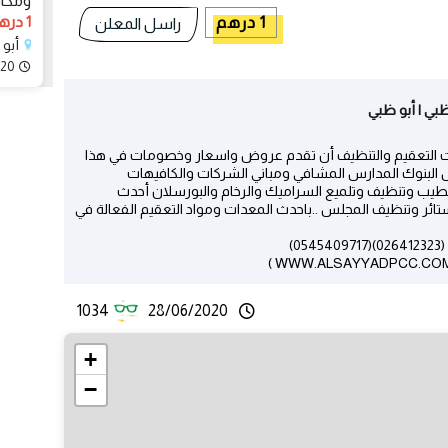
ومكاف
1 درهم
1 درهم
راسل المعلن
أبو
020
بي | أبو ظبي
دمات التعقيم والتنظيف أن تقدم عروض واسعار وخصومات في هذا
ل البنوك المدارس المشافي ومباني الشركات والكافيهات
طيب وتنظيف وتلميع السراميك والرخام والبورسلان أحدث
ستائر وتنظيف المجلس ..باحدث المعدات ومواد التعقيم الفعالة في
)
1034
28/06/2020
+
−