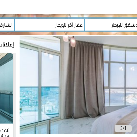
إعلانا
3
/
1
ثلاث 