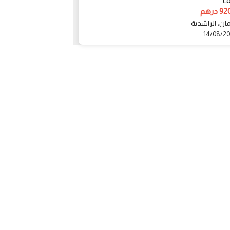
7 سنوات
درهم
750000 درهم
ان، الراشدية
أم القيوين، دبي
11/08/2020
14/08/2