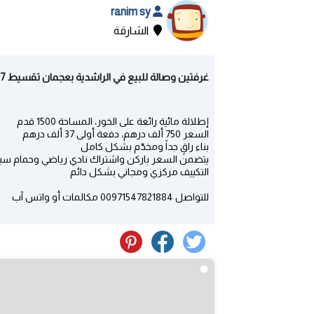
ranim sy
الشارقة
غرفتين وصالة للبيع في الراشدية بعجمان تقسيط 7 سنوات - دبي | الشارقة
إطلالة مائية رائعة على الخور، المساحة 1500 قدم
السعر 750 ألف درهم، دفعة أولى 37 ألف درهم
بناء راقٍ جداً ومخدّم بشكل كامل
يتضمن السعر باركن واشتراك نادي رياضي وحمام سب
التكييف مركزي ومجاني بشكل دائم
للتواصل 00971547821884 مكالمات أو واتس آب