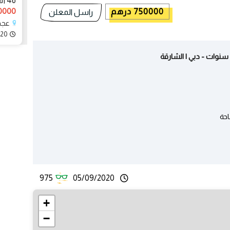
46 ألف
920000 
750000 درهم
راسل المعلن
عجم
020
احة
975
05/09/2020
+
−