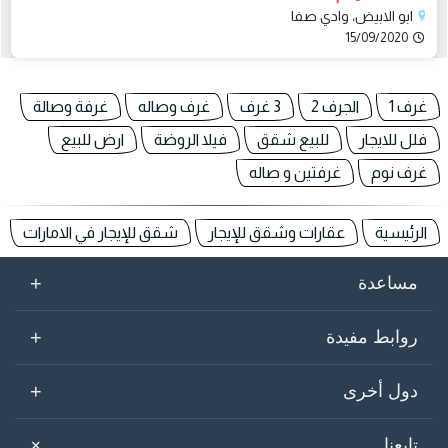
ابو الابيض، وادي صفا
15/09/2020
غرف 1
الجرف 2
3 غرف
غرف وصاله
غرفة وصالة
فلل للايجار
للبيع شقق
فيلا الروضة
ارض للبيع
غرف نوم
غرفتين و صاله
الرئيسية
عقارات وشقق للإيجار
شقق للإيجار في الامارات
+
مساعدة
+
روابط مفيدة
+
دول أخرى
+
تابعنا