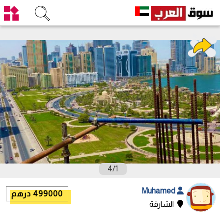
4
/
1
Muhamed
499000 درهم
الشارقة