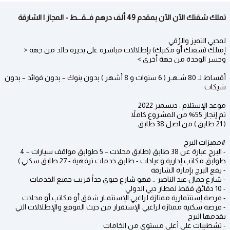
تملك شقتك الآن الآن بمقدم 49 ألف درهم فــقـــط - المجاز | الشارقة
لمحبي التميز والرُقي
إمتلك (شقتك أو مكتبك) بإطلالات مباشرة على بحيرة خالد من جهة <
وجسر الوحدة من جهة أخرى >
أقساط لـ 80 شـهـر ( 6 سنوات و 8 أشهر ) بدون بنوك – بدون فوائد – بدون
شيكات
موعد الإستلام : ديسمبر 2022
تم إنجاز 55% من المشروع كاملاً
( 21 طابق ) من اصل 38 طابق
#مميزات البرج
- البرج عبارة عن 38 طابق (طابق محلات – 5 طوابق مواقف سيارات – 4
طوابق مكاتب إدارية وعيادات - طابق خدمات ترفهية - 27 طابق سكني )
- يقع البرج بإمارة الشارقة
- شارع جمال عبد الناصر .. فهو شارع حيوي جداً قريب جميع الخدمات
- 10 دقائق فقط لمطار دبي الدولي
- فرصة إستتثمارية ممتازة لراغبي الإستثمـار شقق أو مكاتب أو محلات
- فرصة سكنية ممتازة لراغبي الإستقرار من حيث الموقع والإطلالات التي
يقدمها البرج
- تشطيبات على أعلى مستوى من الخامات