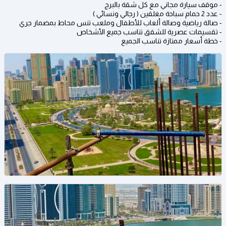
- موقف سيارة مجاني مع كل شقة بالبرج
- عدد 2 حمام سباحة مغلقين ( رجالي ونسائي )
- صالة رياضية وصالة ألعاب للأطفال وملعب تنس محاط بمضمار جري
- تقسيمات عصرية للشقق تناسب جميع الأشخاص
- خطة أسعار ممتازة تناسب الجميع