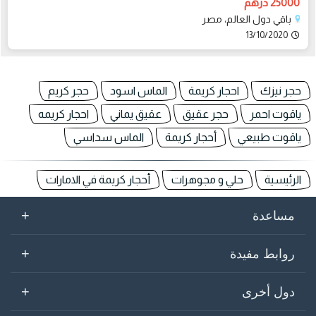
25000 درهم
باقي دول العالم، مصر
13/10/2020
حجر نيزك
احجار كريمة
الماس اسود
حجر كريم
ياقوت احمر
حجر عقيق
عقيق يماني
احجار كريمه
ياقوت طبيعي
أحجار كريمة
الماس سداسي
الرئيسية
حلي و مجوهرات
أحجار كريمة في الامارات
+
مساعدة
+
روابط مفيدة
+
دول أخرى