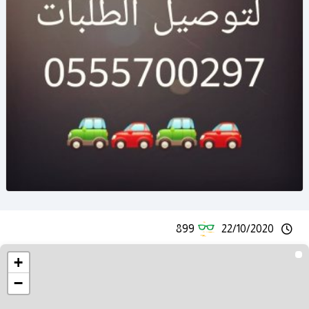
899
22/10/2020
+
−