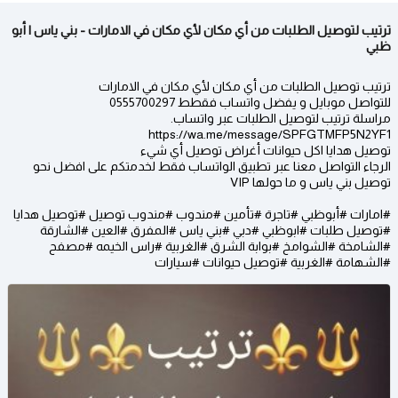
ترتيب لتوصيل الطلبات من أي مكان لأي مكان في الامارات - بني ياس | أبو
ظبي
ترتيب توصيل الطلبات من أي مكان لأي مكان في الامارات
للتواصل موبايل و يفضل واتساب فقطط 0555700297
‏مراسلة ترتيب لتوصيل الطلبات عبر واتساب.
https://wa.me/message/SPFGTMFP5N2YF1
توصيل هدايا اكل حيوانات أغراض توصيل أي شيء
الرجاء التواصل معنا عبر تطبيق الواتساب فقط لخدمتكم على افضل نحو
توصيل بني ياس و ما حولها VIP
#امارات #أبوظبي #تاجرة #تأمين #مندوب #مندوب توصيل #توصيل هدايا
#توصيل طلبات #ابوظبي #دبي #بني ياس #المفرق #العين #الشارقة
#الشامخة #الشوامخ #بوابة الشرق #الغربية #راس الخيمه #مصفح
#الشهامة #الغربية #توصيل حيوانات #سيارات