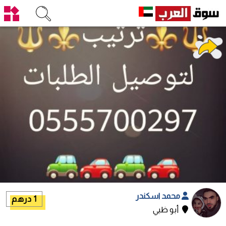
محمد اسكندر
1 درهم
أبو ظبي