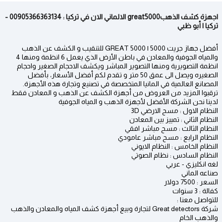
اجهزة كشف الذهبgreat5000 الالماني الان في تركيا : 00905366363134 -
تركيا | أبو ظبي
أفضل جهاز جريت 5000 | GREAT 5000 للتنقيب و الكشف عن الذهب
والمياه الجوفية والمعادن في باطن الأرض الذي يعمل 6 انظمة ومنها 4
انظمة التصويرية ومنها التصوير المباشر ويكشف الاحجام الصغير واحجام
الصغيره ويصل الى عمق 50 متر و تقدم لكم أفضل الأسعار، بأفضل
المصانع العالمية في المانيا المتخصصة في تصنيع وتجارة هذه الأجهزة.
ترقبوا المزيد من العروض من أجهزة الكشف عن الذهب و المعادن فقط
لدينا نحن الشركة الأفضل لأجهزة الذهب و المياه الجوفية
النظام الاول : مسح الارضي 3D
النظام الثاني : تمييز بين المعادن
النظام الثالث : مسح مباشر افقي
النظام الرابع : مسح مباشر عامودي
النظام الخامس : النظام الايوني
النظام السادس : نظام الصوتي
لغه انكليزي - عربي
صناعه الماني
السعر : 7500 دولار
كفالة : 3 سنوات
للتواصل معنا :
شركة Great detectors لتجارة وبيع أجهزة كشف المياه والمعادن والذهب
والذهب الخام