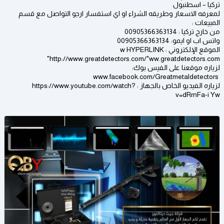
تركيا – اسطنبول
لمعرفه الاسعار وطريقه الشراء او اي استفسار ارجو التواصل مع قسم
المبيعات :
من خارج تركيا : 00905366363134
واتس اب او ايمو: 00905366363134
الموقع الإلكتروني : w HYPERLINK
"http://www.greatdetectors.com/"ww.greatdetectors.com
لزياره موقعنا على الفيس بوك:
www.facebook.com/Greatmetaldetectors
لزياره الفيديو الخاص بالجهاز : https://www.youtube.com/watch?
v=dRrnFa-i Yw