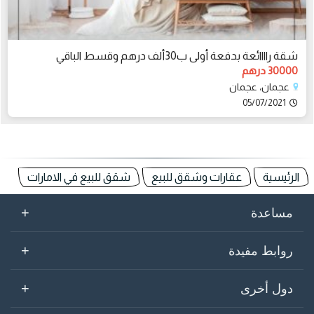
شقة راااائعة بدفعة أولى ب30ألف درهم وقسط الباقي
30000 درهم
عجمان، عجمان
05/07/2021
الرئيسية
عقارات وشقق للبيع
شقق للبيع في الامارات
+
مساعدة
+
روابط مفيدة
+
دول أخرى