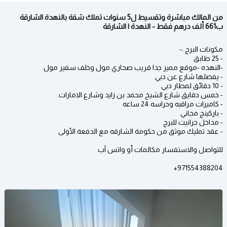
من المالك مباشرة وتقسيط ل5 سنوات تملك شقة بالنهدة الشارقة
ب661 ألف درهم فقط - النهدة | الشارقة
مكونات البرج :-
- 25 طابق
-النهده -موقع مميز جدا قريب صحاري مول وخلف سفير مول
- يفصلها شارع عن دبي
- 10 دقائق لمطار دبي
- خمس دقايق شارع الشيخ محمد بن زايد وشارع الامارات.
- كاميرات مراقبه وحراسه 24 ساعه
- باركينج مجاني
- مداخل جرانيت للبرج
- عقد تمليك موثق من حكومة الشارقه مع الدفعة الأولى
للتواصل والاستفسار مكالمات أو واتس آب
971554388204+