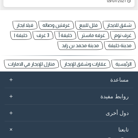
03/07/2021
شقق للايجار
فلل للبيع
غرفتين وصاله
فيلا ايجار
غرف نوم
غرفه ماستر
خليفة أ
3 غرف
خليفة ا
مدينة خليفة
مدينة محمد بن زايد
الرئيسية
عقارات وشقق للإيجار
منازل للإيجار في الامارات
+
مساعدة
+
روابط مفيدة
+
دول أخرى
+
تابعنا