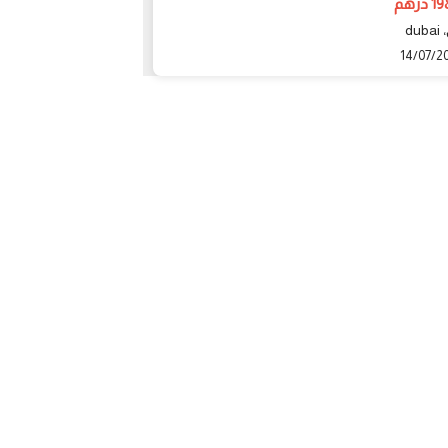
رهم
198000 درهم
du
دبي، dubai
14/07/2021
14/07/2