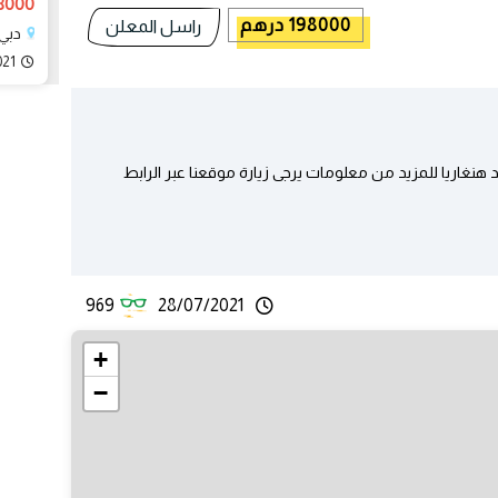
198000 د
198000 درهم
راسل المعلن
دبي، bai
021
د هنغاريا للمزيد من معلومات يرجى زيارة موقعنا عبر الرابط
969
28/07/2021
+
−