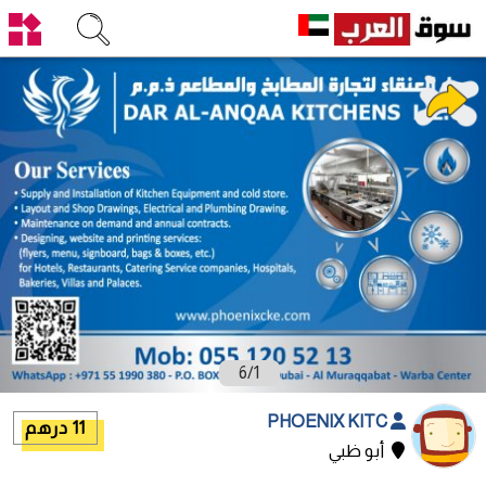
6
/
1
PHOENIX KITC
11 درهم
أبو ظبي