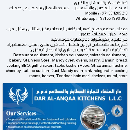
تخفيضات كبيرة للمشاريع الكبرى ..
لمزيد من التفاصيل والاستفسار ... لا تتردد بالاتصال بنا فنحن في خدمتك :
Mobile : +971 55 1205 213
Whats-app : +971 55 1990 380
معدات مطعم,مطبخ,تجهيزات,كافتيريا,معدات,مخبز,ستانلس ستيل, فرن
مندي, افران, معجنات, صمون,
خبز,طبخ,باربكيو,شواية,دجاج,طاولة,هود,ماكينة
شاورما,مدخنة,مداخن,توربين شفط,داكت,فرن مندي , مجلى, مغسلة,براد
ثلاجة,غرف تبريد,مجمدة,تندور,بان ماري,ارفف,جدارية,مخزن,
, Restaurant equipment, kitchen equipment, cafeteria equipment,
bakery, Stainless Steel, Mandy oven, ovens, pastry, Samun, bread,
cooking BBQ, grill, chicken, table, kitchen Hood, Shawarma machine,
chimney, turbine suction, Duct, Mandy oven, sink, refrigerator, cooling
rooms, freezer, Tandoor, bain mari, shelves, mural, store