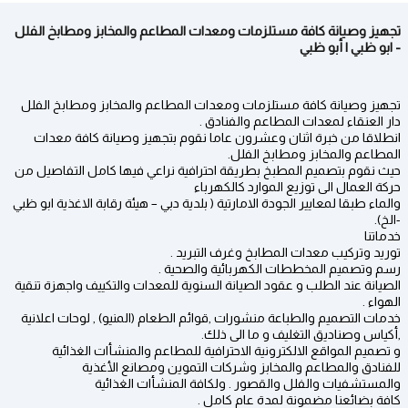
تجهيز وصيانة كافة مستلزمات ومعدات المطاعم والمخابز ومطابخ الفلل
- ابو ظبي | أبو ظبي
تجهيز وصيانة كافة مستلزمات ومعدات المطاعم والمخابز ومطابخ الفلل
دار العنقاء لمعدات المطاعم والفنادق .
انطلاقا من خبرة اثنان وعشرون عاما نقوم بتجهيز وصيانة كافة معدات
المطاعم والمخابز ومطابخ الفلل.
حيث نقوم بتصميم المطبخ بطريقة احترافية نراعي فيها كامل التفاصيل من
حركة العمال الى توزيع الموارد كالكهرباء
والماء طبقا لمعايير الجودة الامارتية ( بلدية دبي – هيئة رقابة الاغذية ابو ظبي
-الخ).
خدماتنا
توريد وتركيب معدات المطابخ وغرف التبريد .
رسم وتصميم المخططات الكهربائية والصحية .
الصيانة عند الطلب و عقود الصيانة السنوية للمعدات والتكييف واجهزة تنقية
الهواء .
خدمات التصميم والطباعة منشورات ,قوائم الطعام (المنيو) , لوحات اعلانية
,أكياس وصناديق التغليف و ما الى ذلك.
و تصميم المواقع الالكترونية الاحترافية للمطاعم والمنشأات الغذائية
للفنادق والمطاعم والمخابز وشركات التموين ومصانع الأغذية
والمستشفيات والفلل والقصور . ولكافة المنشأات الغذائية
كافة بضائعنا مضمونة لمدة عام كامل .