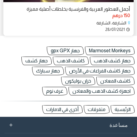
أجمل العطور العربية والفرنسية بخلطات أصلية مميزة
150 درهم
الشارقة، الشارقة
28/07/2021
Marmoset Monkeys
جهاز gpx GPX
جهاز كشف الذهب
كاشف الذهب
جهاز كشف
جهاز كاشف الفراغات في الأرض
جهاز سبارك
كاشف المعادن
خزان بوليكون
اجهزة كشف الذهب والمعادن
غرف نوم
الرئيسية
متفرقات
أخرى في الامارات
+
مساعدة