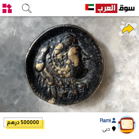
Rami
500000 درهم
دبي