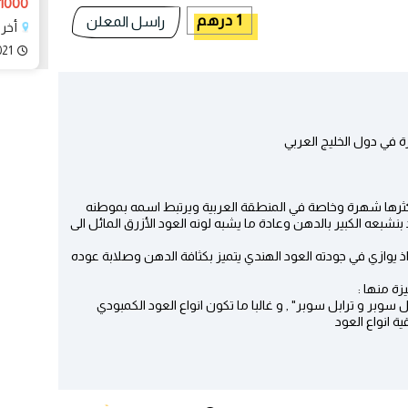
1000 درهم
1 درهم
راسل المعلن
أخر
021
رة في دول الخليج العربي
واكثرها شهرة وخاصة في المنطقة العربية ويرتبط اسمه بموطنه
بنشبعه الكبير بالدهن وعادة ما يشبه لونه العود الأزرق المائل الى
 اذ يوازي في جودته العود الهندي يتميز بكثافة الدهن وصلابة عوده
زة منها :
سوبر و ترابل سوبر" , و غالبا ما تكون انواع العود الكمبودي
 انواع العود