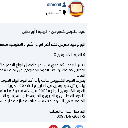
almohit
أبو ظبي
عود طبيعي كمبودي - الرحبة | أبو ظبي
اليوم حبينا نعرض لكم أكثر انواع الأعواد الطبيعية شه
(( العود الكمبودي ))
يعتبر العود الكمبودي من اندر وافضل انواع البخور 
الاصلي كمبوديا ويتميز العود الكمبودي عن بقية العود 
البني.
يعرف العود الكمبودي عادة بأنه أحد اجود انواع العود,
وله زبائن مرموقين في الخليج والمنطقة العربية
للعود الكمبودي أنواع مختلفة من الاسماء وكلها متمي
"العود الغطاس و الازرق و المتوسط و السوبر و الدبل 
المتوفره في السوق ذات مستويات ممتازة مقارنة ببقية
التواصل عبر الواتساب:
00971567266175