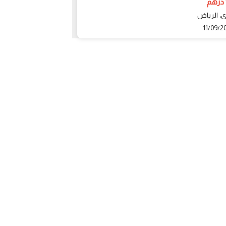
1 درهم
ى، الرياض
أبو ظبي، Abu Dhabi
26/11/2021
11/09/2