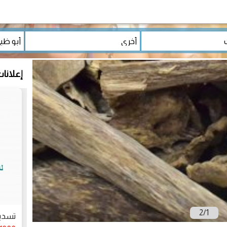
إعلانا
2
/
1
تسديد