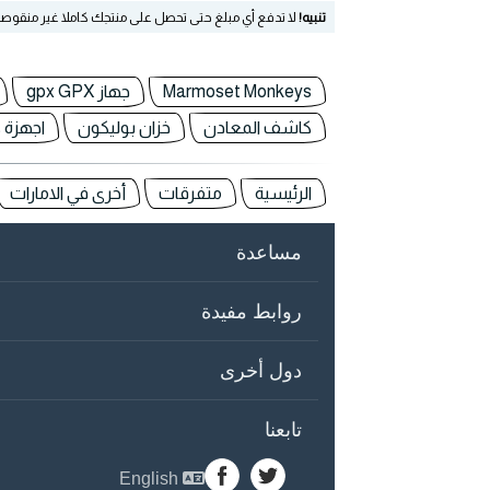
تنبيه!
لا تدفع أي مبلغ حتى تحصل على منتجك كاملا غير منقوص
Marmoset Monkeys
جهاز gpx GPX
كاشف المعادن
خزان بوليكون
اجهزة 
الرئيسية
متفرقات
أخرى في الامارات
مساعدة
روابط مفيدة
دول أخرى
تابعنا
English