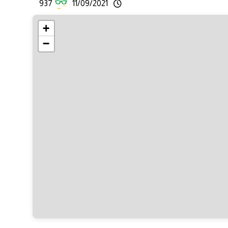
937
11/09/2021
+
−