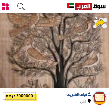
نواف الشريف
3000000 درهم
دبي