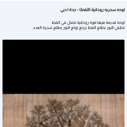
لوحه سحريه روحانية (القط) - جدة | دبي
لوحه قديمة فيها قوه روحانية تتمثل في القط
تطفي النور يطلع القط ترجع تولع التور يطلع شجرة العدد