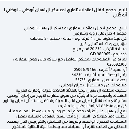
للبيع ..مجمع 4 فلل | عائد استثماري | معسكر ال نهيان أبوظبي - ابوظبي |
أبو ظبي
للبيع ..مجمع 4 فلل | عائد استثماري | معسكر ال نهيان أبوظبي
مجمع 4 فلل على زاوية وشارعين
كل فيلا مكونه من : 4 غرف نوم - صالة - مطبخ - 5 حمامات
مؤجرين بعائد استثماري كبير
مساحة الأرض: 20،239 قدم مربع
كود رقم : CD 980965
لمزيد من المعلومات يمكنكم التواصل مع شركة فاين هوم العقارية :
026592300
أو السيد / أشرف : 0506679466
رقم الرخصة للسيد أشرف : 54230
رخصة التسجيل العقاري : 53733
معلومات عن معسكر آل نهيان ابوظبي :
سميت منطقة آل نهيان تيمناً بالعائلة الحاكمة لدولة الإمارات العربية
المتحدة، وأصبحت جزءاً لا يتجزّء من سوق عقارات الإيجار في إمارة أبوظبي،
هذا وتقع منطقة آل نهيان في قلب المدينة وتحتضن استاد آل نهيان وتجاور
كلّ من منطقة الكرامة ابوظبي والمشرف.
تقع آل نهيان على أطراف محمية المانجروف وتقرب وسط المدينة مما لا
يتطلب وقتاً طويلاً في التنقل، إلا أنها تتسم بالهدوء والسلام بفضل
المساحات الخضراء الواسعة وقربها من الشاطئ والكورنيش الذي يقصده
السكان في الغالب للتنزه أو السباحة، مما يجعلها البيئة المثالية لاستقرار