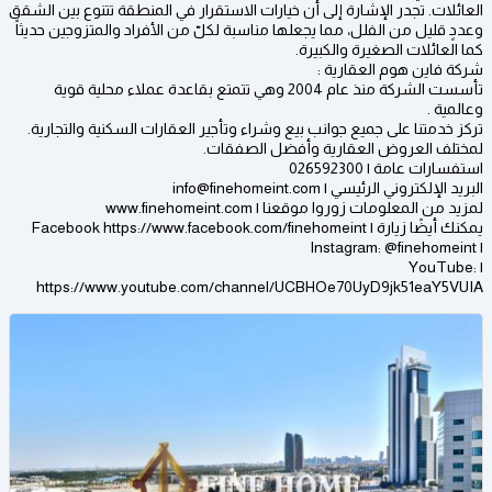
العائلات. تجدر الإشارة إلى أن خيارات الاستقرار في المنطقة تتنوع بين الشقق
وعددٍ قليل من الفلل، مما يجعلها مناسبة لكلّ من الأفراد والمتزوجين حديثاً
كما العائلات الصغيرة والكبيرة.
شركة فاين هوم العقارية :
تأسست الشركة منذ عام 2004 وهي تتمتع بقاعدة عملاء محلية قوية
وعالمية .
تركز خدمتنا على جميع جوانب بيع وشراء وتأجير العقارات السكنية والتجارية.
لمختلف العروض العقارية وأفضل الصفقات.
استفسارات عامة | 026592300
البريد الإلكتروني الرئيسي | info@finehomeint.com
لمزيد من المعلومات زوروا موقعنا | www.finehomeint.com
يمكنك أيضًا زيارة | Facebook https://www.facebook.com/finehomeint
| Instagram: @finehomeint
| YouTube:
https://www.youtube.com/channel/UCBHOe70UyD9jk51eaY5VUIA