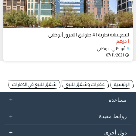
للبيع..بناية تجارية | 4 طوابق | المرور أبوظبي
1 درهم
أبو ظبي، ابوظبي
07/11/2021
الرئيسية
عقارات وشقق للبيع
شقق للبيع في الامارات
+
مساعدة
+
روابط مفيدة
+
دول أخرى