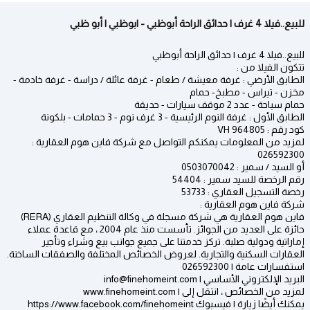
للبيع..فيلا 4 غرف | حدائق الراحة أبوظبي - ابوظبي | أبو ظبي
للبيع..فيلا 4 غرف | حدائق الراحة أبوظبي
تتكون الفيلا من :
الطابق الأرضي : غرفة معيشة / طعام - غرفة عائلة / دراسة - غرفة خادمة -
مخزن - تيراس - مطبخ- حمام
حمام سباحة - عدد 2 موقف سيارات - حديقة
الطابق الأول : غرفة النوم الرئيسية - 3 غرف نوم - 3 حمامات - بلكونة
كود رقم : VH 964805
لمزيد من المعلومات يمكنكم التواصل مع شركة فاين هوم العقارية :
026592300
أو السيد / سمير : 0503070042
رقم الرخصة للسيد سمير : 54404
رخصة التسجيل العقاري : 53733
شركة فاين هوم العقارية :
فاين هوم العقارية هي شركة مسجلة في وكالة التنظيم العقاري (RERA)
حائزة على العديد من الجوائز. تأسست منذ عام 2004 ، مع قاعدة عملاء
إماراتية ودولية صلبة. تركز خدمتنا على جميع جوانب بيع وشراء وتأجير
العقارات السكنية والتجارية. لعروض الخصائص المختلفة والصفقات الساخنة.
استفسارات عامة | 026592300
البريد الإلكتروني الأساسي | info@finehomeint.com
لمزيد من الخصائص ، انتقل إلى | www.finehomeint.com
يمكنك أيضًا زيارة | فيسبوك https://www.facebook.com/finehomeint