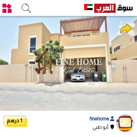
finehome
1 درهم
أبو ظبي