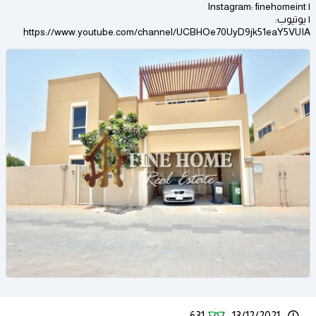
| Instagram: finehomeint
| يوتيوب:
https://www.youtube.com/channel/UCBHOe70UyD9jk51eaY5VUIA
631
13/12/2021