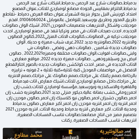
بدمياط,صالونات شارع عبد الرحمن بدمياط,انتيكات شارع عبد الرحمن
بدمياط,الالتزام بمقاييس الجودة مصانع لومباردي للاثاث,عنوان المصنع
امتداد كورنيش النيل بجوار بنزينة الشعراء,عنوان صالة العرض دمياط -تقاطع
طريق المحور وطريق بورسعيد,للتواصل عالموبايل 01006060024, افخم
موديلات واشكال الانتريهات بتصميمات المودرن 2021, اشيك الوان صالونات
الجديده, احدث صيحات الاثاث في مصر وتركيا تنفذ في مصنع لومباردي, احدث
موديلات تركيه في الصالونات,كتالوجات الاثاث المنزلي2022,كتالوج الصالون
والانتريه 2022,صالونتريه جديد 2022,غرف شباب مميزة و حديثة, الوان
صالونات جديدة شامبين , صالونات ذهبي وفضي , صالونات بني
ولبني,صالونات افوايت,الوان صالونات مختلفة ومميزه2022,2021 , صالون
ابيض بيج وسيلفروذهبي , صالونات مميزة جديده 2022, مواقع معارض
الاثاث الجديده في مصر, احدث كولكشن صالونات جديده بالصور,اختارالقطع
الافضل في مواصفات الموديل كنبة ثلاثية+كنبة ثلاثية + 2 فوتيه + ترابيزه
بالرخامة,صمم ركنتك علي مزاجك,صمم صالونك علي مزاجك,صمم الانتريه
علي مزاجك,داخل مصانع لومباردي للاثاث,اشيك معارض اثاث فيدمياط
والقاهرة والاسكندريه وبورسعيد,مؤسسة لومباردي للاثاث,خشب زان
احمرروماني,خشب بمتانة عالية,ديكور منزلي جديد 2021,صالونتريه خشب زان
احمر,صالون خشبزان احمر,صالون نيو كلاسيك زان احمر,صالون مودرن زان
احمر,انتريه زان احمر,انتريه مودرن زان احمر,اكبر معارض صالون بدمياط
ومدينة الاثاث, اكبر معارض انتريه بدمياط ومدينة الاثاث, انتريه مودرن 2021
بتصميم مميز من انتاج مصانعنا,صالونات تناسب المساحات الصغيرة,
انتريهات تناسب المساحات الصغيرة, ركنات