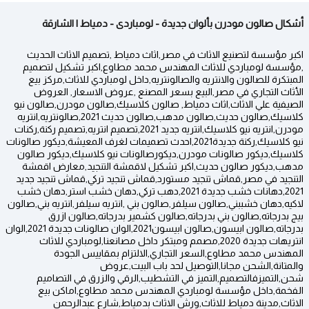
أشكال صالون مودرن بألوان جديدة - لومباردى - دمياط | الشارقة
اكبر مؤسسة لتصنيع الاثاث في مصر,اثاث دمياط ,تصميم الاثاث الحديث
,مؤسسة لومباردي للاثاث المهندس محمد مطاوع,اكبر تشكيل لتصميم
المبتكرة للصالون والانتريه والصالونتريه,داخل لومباردي للاثاث,مركز بيع
الأثاث التجاري في مصر,البيع بسعر المصنع ,عروض الاسعار, العروض
الصيفية علي الاثاث,اثاث دمياط, صالون كلاسيك,صالون مودرن,صالون نيو
كلاسيك,صالون حديث,صالون مدهب,صالون حديث 2021,صالونتريه,انتريه
مودرن,انتريه نيو كلاسيك,انتريه جديد 2021,تصميم انتريه,تصميم ركنة,ركنات
نيو كلاسيك,ركنة جديدة2021,احدث تصميمات لغرف المعيشة,ديكور صالونات
كلاسيك,ديكور صالونات مودرن,ديكورصالونات نيو كلاسيك,ديكور صالون
مدهب,ديكور صالون حديث,اكبر تشكيل لاقمشة التنجيد,معارض اقمشة
التنجيد في مصر,قماش تنجيد مستورد,قماش تنجيد تركي,قماش تنجيد جديد
2021,دهانات خشب جديدة 2021,دهب تركي,دهان خشب استر,دهان خشب
لاكيه,دهان خشببني,صالون سيلفر,صالون بني ,انتريه سيلفر,انتريه بني,صالون
بيج بدرجاته,صالون بني بدرجاته,صالون كشمير بدرجاته,صالون ازرق
بدرجاته,صالون ابيسون,صالون ابيسون2021,الوان صالونات جديدة 2021,الوان
انتريهات جديدة 2020,مصمم ومبتكر داخل مصانعنا,لومباردي للاثاث
المهندس محمد مطاوع,السعر التجاري,الالتزام بمقاييس الجودة
والمتانة,الشحن مجانا,التوصيل لحد باب البيت,عروض
شحن,التميزفالتصميم,التميز في التشطيب,الرقي والزرق في التصاميم
الفخمة,داخل مؤسسة لومباردي المهندس محمد مطاوع,اماكن بيع
الاثاث,مدينة دمياط للاثاث,ورش الاثاث بدمياط,شارع عبدالرحمن