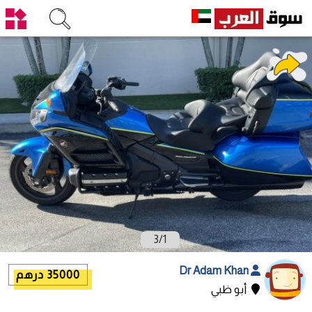
3
/
1
Dr Adam Khan
35000 درهم
أبو ظبي