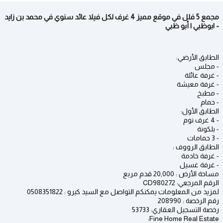
مجمع 5 فلل في موقع مميز 4 غرف لكل فيلا عائد سنوي في محمد بن زايد
- ابوظبي | أبو ظبي
الطابق الأرضي:
- مجلس
- غرفة عائلة
- غرفة معيشة
- مطبخ
- حمام
الطابق الأول:
- 4 غرف نوم
- بلكونة
- 3 حمامات
الطابق الرووف :
- غرفة خادمة
- غرفة غسيل
مساحة الأرض : 20,000 قدم مربع
الرقم المرجعي: CD980272
لمزيد من المعلومات يمكنكم التواصل مع السيد كيرو : 0508351822
رقم الرخصة : 208990
رخصة التسجيل العقاري: 53733
Fine Home Real Estate: