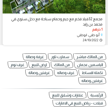
مجمع 32فيلا فخم مع جيم وحمام سباحة مع دخل سنوي في
محمد بن زايد
1 درهم
أبو ظبي، ابوظبي
24/10/2022
من المالك مباشر
سمارت تاور
غرفة وصالة
الياسمين عجمان
من المالك
ارض للبيع
غرف نوم
تكملة اقساط
غرف وصاله
غرفتين وصالة
غرفتين وصاله
الرئيسية
عقارات وشقق للبيع
فيلات - رياض للبيع في الامارات