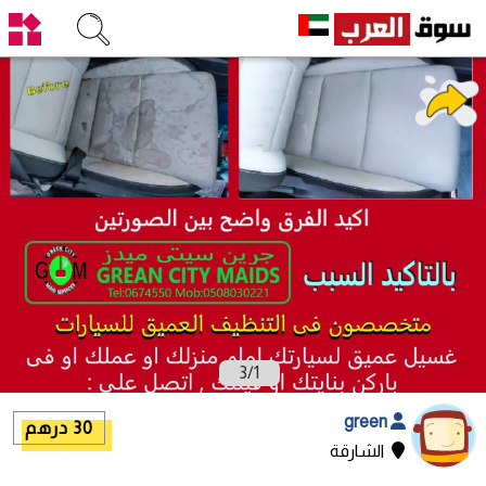
3
/
1
green
30 درهم
الشارقة