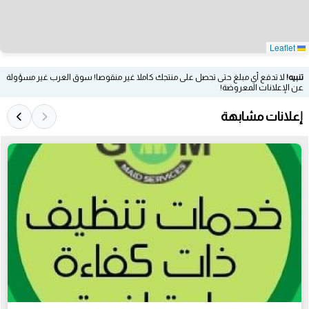
Leaflet
تنبيه!
لا تدفع أي مبلغ حتى تحصل على منتجك كاملا غير منقوصا! سوق العرب غير مسؤولة
عن الإعلانات المعروضة!
إعلانات مشابهة