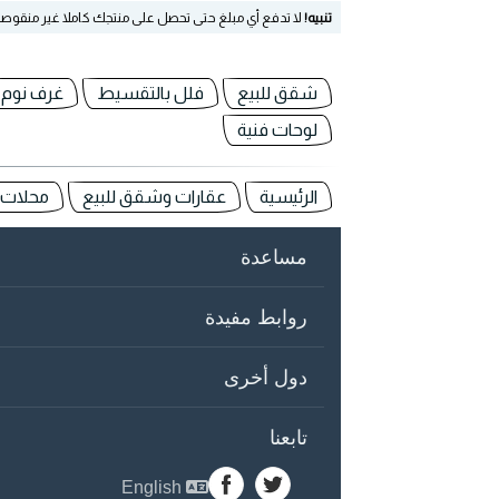
تنبيه!
لا تدفع أي مبلغ حتى تحصل على منتجك كاملا غير منقوص
شقق للبيع
فلل بالتقسيط
غرف نوم
لوحات فنية
الرئيسية
عقارات وشقق للبيع
محلات ل
مساعدة
روابط مفيدة
دول أخرى
تابعنا
English