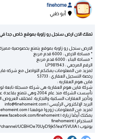
finehome
أبو ظبي
تملك الان ارض سنجل رو زاوية بموقع خاص جدا في ال
الارض سنجل رو زاوية بموقع يتمتع بخصوصية مميزة 
* مساحة الارض : 6000 قدم مربع
* مساحة البناء : 6000 قدم مربع
الرقم المرجعي : LP981943
لمزيد من المعلومات يمكنكم التواصل مع شركه فاين هوم : 0
رخصة التسجيل العقاري : 53733
فاين هوم العقاريه :
شركة فاين هوم العقارية هي شركة مسجلة تابعة لوكالة ت
تأسست الشركة منذ عام 2004 
وتأجير العقارات السكنية والتجارية. لمختلف العروض
البريد الإلكتروني الرئيسي | info@finehomeint.com
لمزيد من المعلومات زوروا موقعنا | www.finehomeint.com
يمكنك أيضًا زيارة | Facebook https://www.facebook.com/finehomeint
انستجرام | finehomeint
يوتيوب | https://www.youtube.com/channel/UCBHOe70UyD9jk51eaY5VUIA