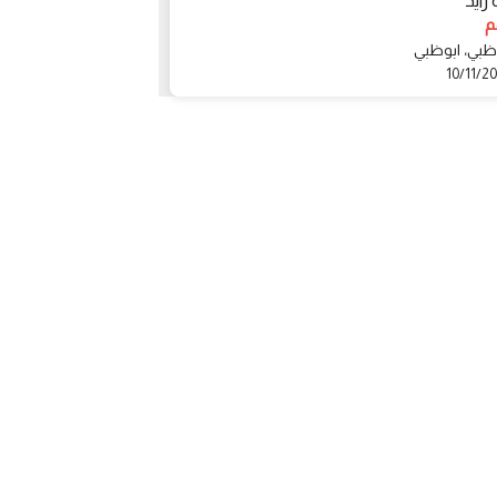
زايد
ياس
1 درهم
ظبي، ابوظبي
أبو ظبي، ابوظبي
09/11/2022
10/11/2