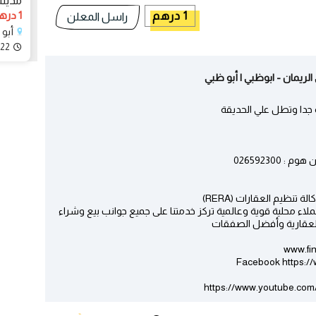
مدينة 
1 درهم
1 درهم
راسل المعلن
أبو 
022
ريمان - ابوظبي | أبو ظبي
جدا وتطل علي الحديقة
02659230
نظيم العقارات (RERA)
وهي تتمتع بقاعدة عملاء محلية قوية وعالمية تركز خدمتنا على جميع جوانب بيع وشراء
 العقارية وأفضل الصفقات