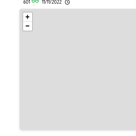
601
11/11/2022
+
−