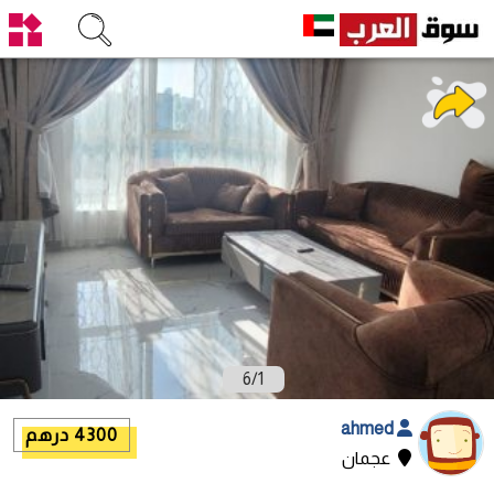
6
/
1
ahmed
4300 درهم
عجمان