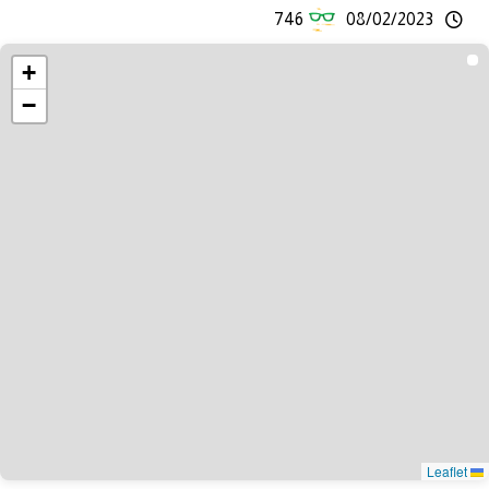
746
08/02/2023
+
−
Leaflet