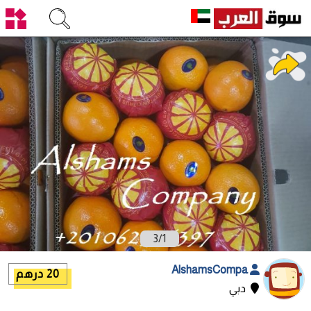
3
/
1
AlshamsCompa
20 درهم
دبي