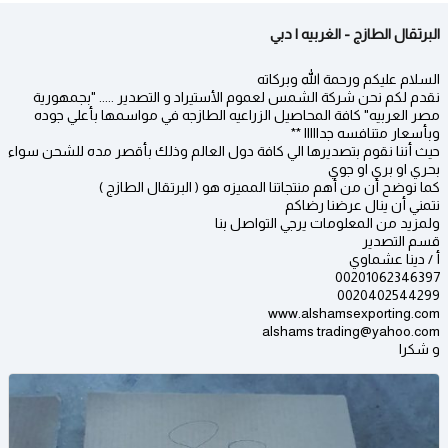
البرتقال الطازج - الغربيه | دبي
السلام عليكم ورحمة الله وبركاته
نقدم لكم نحن شركة الشمس لعموم الأستيراد و التصدير ..... "بجمهورية
مصر العربيه" كافة المحاصيل الزراعيه الطازجه في مواسمها بأعلي جوده
وبأسعار متنافسه جدااااا **
حيث أننا نقوم بتصديرها الي كافة دول العالم وذلك بأقصر مده للشحن سواء
بحري او بري او جوي
كما نوضح أن من أهم منتجاتنا المميزه هو ( البرتقال الطازج )
نتمني أن ينال عرضنا رضاكم
ولمزيد من المعلومات يرجي التواصل بنا
قسم التصدير
أ / دينا عشماوي
00201062346397
0020402544299
www.alshamsexporting.com
alshams trading@yahoo.com
و شكرا