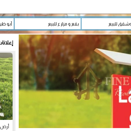
إعلانا
أرض سكنية م