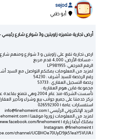
sejod
أبو ظبي
أرض تجارية متميزه زاويتين و3 شوارع شارع رئيسي - المرور | أبو ظبي
ارض تجارية تقع علي زاويتين و 3 شوارع ومنهم شارع رئيسي
- مساحة الأرض: 4,000 قدم مربع
الرقم المرجعي: LP981955
لمزيد من المعلومات يمكنكم التواصل مع السيد أشرف : 679466
رقم الرخصة للسيد أشرف : 54230
رخصة التسجيل العقاري : 53733
مجموعة فاين هوم العقارية :
تأسست الشركة منذ عام 2004 وهي تتمتع بقاعدة عملاء محلية قوية وعالمية .
تركز خدمتنا على جميع جوانب بيع وشراء وتأجير العقا
استفسارات عامة | 026592300
البريد الإلكتروني الرئيسي | info@finehomeint.com
لمزيد من المعلومات زوروا موقعنا | www.finehomeint.com
يمكنك أيضًا زيارة | Facebook https://www.facebook.com/finehomeint
| Instagram: @finehomeint
| YouTube: https://www.youtube.com/channel/UCBHOe70UyD9jk51eaY5VUIA