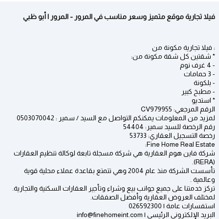
فيلا تجارية موقع متميز وسعر مناسب في المرور - المرور | أبو ظبي
: فيلا تجارية مكونة من
* شقتين كل شقة مكونة من:
- 4 غرف نوم
- 3 حمامات
- بلكونة
- مطبخ كبير
* استديو
الرقم المرجعي: CV979955
لمزيد من المعلومات يمكنكم التواصل مع السيد / سمير : 0503070042
رقم الرخصة للسيد سمير: 54404
رخصة التسجيل العقاري: 53733
Fine Home Real Estate:
شركة فاين هوم العقارية هي شركة مسجلة تابعة لوكالة تنظيم العقارات
(RERA).
تأسست الشركة منذ عام 2004 وهي تتمتع بقاعدة عملاء محلية قوية
وعالمية .
تركز خدمتنا على جميع جوانب بيع وشراء وتأجير العقارات السكنية والتجارية.
لمختلف العروض العقارية وأفضل الصفقات.
استفسارات عامة | 026592300
البريد الإلكتروني الرئيسي | info@finehomeint.com