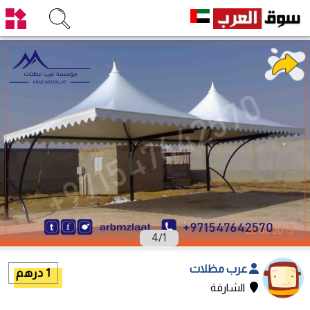
4
/
1
عرب مظلات
1 درهم
الشارقة