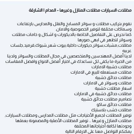
مظلات السيارات مظلات المنازل وغيرها - المدام | الشارقة
نقوم بتركيب مظلات و سواتر المسابح والفلل والمدارس بارتفاعات
وسماكات مختلفة لتوفير الخصوصية والامان.
كما نحرص على التفاصيل الخاصة بالديكورات و اشكال و خامات مظلات
وسواتر لتظهر في ابهي صورها
مظلات,مشبات,سواتر,ديكورات داخلية,بيوت شعر,شبوك,قرميد,جلسات
عربيه
لدينا أفضل المهندسين والمتخصصين في مجال المظلات والسواتر ولدينا
من الخبرة ما يكفي لكي نساعدك في اختيار أفضل الانواع وافضل المقاسات
مظلات خشبية الامارات
مظلات مستعمله للبيع في الامارات
مظلات حدائق خشبية
مظلات وسواتر في الامارات
اسعار مظلات خشبية
مظلات حدائق خشبية في الامارات
تصاميم مظلات حدائق خشبية
مظلات حدائق ساكو
مظلات خشب بلاستيك
توفير المظلات لجميع الأحتياجات مثل مظلات المدارس ومظلات السيارات,
مظلات المنازل وغيرها … توفير المظلات الأصلية والمضمونة بعملها
وجودتها لكافة أحتياجاتها المختلفة
يمكنكم التواصل معنا علي الارقام التالية