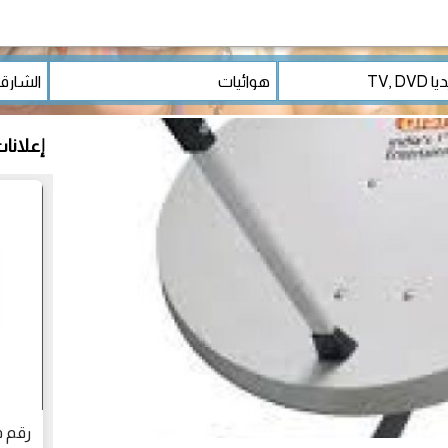
إعلانا
رقم فني