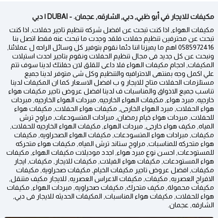
مكيفات للايجار في أبو ظبي, دبي, الشارقه, عجمان. - DUBAI | دبي
مكيفات الهواء, اذا كنت تبحث عن افضل شركه تنظيم تاجير حفلات, اذا كنت
تبحث عن محترفين تنظيم حفلات فلقد وجدت ما تبحث عنه فقط اتصل بنا
0585972416 اهم ما يميزنا اننا دئما نقوم بتوفير كل وسائل الراحه ل عملائنا,
ونبحث عن كل جديد فى مجال تنظيم الحفلات ونقوم بتاجير احدث استيلات
المكيفات, احجام مكيفات الهواء فلا داعى للقلق لان حفلتك لدينا سوف تتم
علي اكمل وجه بمنتهى الاحترافيه والتنظيم وكل شى متوفر لدينا جميع
مستلزمات الحفلات متاح للايجار و ب افضل الاسعار كما ان المكيفات لدينا
تناسب جميع الاذواق والمناسبات ف لدينا افضل عروض تاجير مكيفات هواء
خارجيه, مبرد هواء, مكيفات الهواء الخارجيه, مبردات الهواء الخارجيه, مبردات
هواء الحفلات, مبرد الهواء الخارجى, مكيفات هواء الحفلات, مكيفات هواء
للحفلات, مبردات هواء خيام رمضان, مبرادات المتسودعات, مراوح ترش
المياه, مكيف هواء خارجى, مبردات الهواء, مكيفات الهواء الخارجيه للحفلات,
مكيفات, مبرادات هواء المتسودعات, مكيفات الهواء الصحراويه, مكيفات
هواء متحركه للمناسبات, مراوح ستاند ترش المياه, مكيفات هواء متحركه
للمستودعات, احسن نوع مبرد هواء, اجدد موديلات مكيفات الهواء, مكيفات
هواء المستودعات, مكيفات هواء الفيلات, مكيفات للايجار, مكيفات, ايجار
مكيفات, افضل عروض تاجير مكيفات الخيام, مكيفات صحراوية, مكيفات
الافراح العصريه, مكيفات, مكيفات الاعراس العصريه, للايجار مكيف متنقل,
مكيفات محمولة, مكيف متحرك, مكيفات صحراويه, مبردات الهواء, مكيفات
هواء للحفلات, مكيفات هواء المناسبات, المكيفات الحديثه للايجار فى دبي,
الشارقه, عجمان.