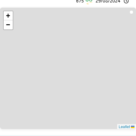
675
29/08/2024
+
−
Leaflet