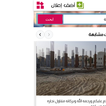
ت مشابهة
م عليكم ورحمه الله وبركاته مقاول نجاره
تنجيد وتصليح جمي