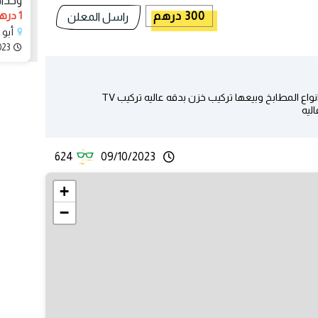
وحدا
1 درهم
300 درهم
راسل المعلن
أبو 
023
اع المطابخ وبيعها تركيب خزن بدقه عاليه تركيب TV
ليه
624
09/10/2023
+
−