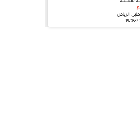
ده مسلحه
1 درهم
أخرى، Dubai
ظبي، الرياض
06/05/2022
19/05/2