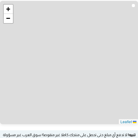
+
−
Leaflet
تنبيه!
لا تدفع أي مبلغ حتى تحصل على منتجك كاملا غير منقوصا! سوق العرب غير مسؤولة