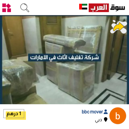
bbc mover
1 درهم
دبي