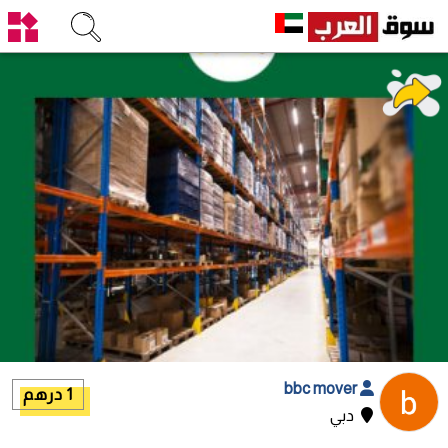
bbc mover
1 درهم
دبي