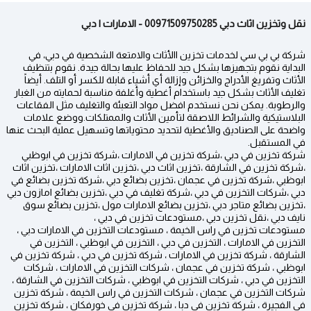
نقل وتخزين اثاث دبي 00971509750285 - الامارات | دبي
شركة بي بي سي لخدمات تخزين االأثاث والامتعة الشخصية في دبي، في
البداية نقوم بتجهيزها بشكل جيد للحفاظ عليها بحالة جيدة. نقوم بتنظيف
الأثاث وتفريغ الأدراج والخزائن وإزالة أي أشياء قابلة للكسر أو التلف. أيضاً
تغليف الأثاث بشكل جيد باستخدام أغطية وأغلفة مناسبة لحمايته من الغبار
والرطوبة. يمكن نحن نستخدم افضل مواد التعبئة والتغليف مثل الفقاعات
البلاستيكية والشرائط اللاصقة لتأمين الأثاث والممتلكات.ووضع علامات
واضحة على الصناديق والأغطية لتحديد محتوياتها وتسهيل عملية البحث عنها
في المستقبل.
شركة تخزين في دبي ،شركة تخزين في الامارات ،شركة تخزين في ابوظبي
،شركة تخزين في الشارقة ،تخزين اثاث دبي ،تخزين اثاث الامارات ،تخزين اثاث
ابوظبي ،شركة تخزين في عجمان ،تخزين بضائع دبي ،شركة تخزين بضائع في
دبي ،شركات التخزين في دبي ،شركة تغليف في دبي ،تخزين بضائع امازون دبي
،تخزين بضائع متاجر دبي ،تخزين بضائع الامارات مول ،تخزين بضائع سوق
نايف دبي ،نقل تخزين دبي ،مستودعات تخزين في دبي ،
مستودعات تخزين في راس الخيمة ، مستودعات التخزين في الامارات دبي ،
التخزين في الامارات ، التخزين في دبي ، التخزين في ابوظبي ، التخزين في
الشارقة ، شركة تخزين في الامارات ، شركة تخزين في دبي ، شركة تخزين في
ابوظبي ، شركة تخزين في عجمان ، شركات التخزين في الامارات ، شركات
التخزين في دبي ، شركات التخزين في ابوظبي ، شركات التخزين في الشارقة ،
شركات التخزين في عجمان ، شركات التخزين في راس الخيمة ، شركة تخزين
في الفجيرة ، شركة تخزين في دبا ، شركة تخزين في خورفكان ، شركة تخزين