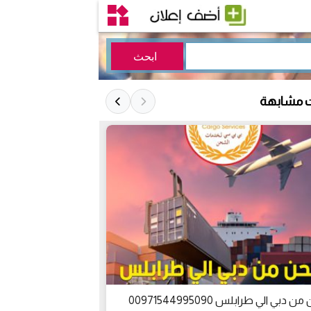
ت مشابهة
الشحن من الامارا
دبي الي طرابلس 00971544995090