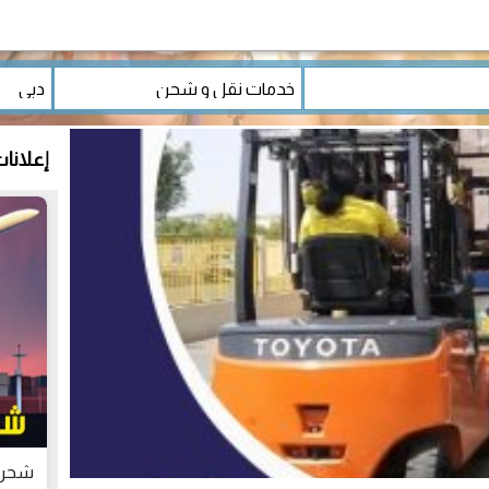
إعلانا
شحن من 