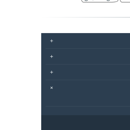
+
+
+
+