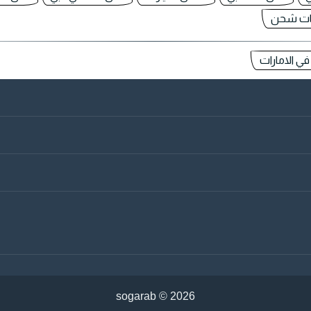
ت شحن
 الامارات
sogarab ©
2026