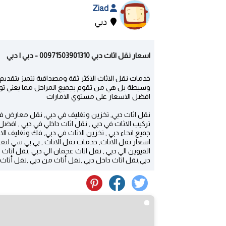
Ziad
دبي
اسعار نقل اثاث دبي 00971503901310 - دبي | دبي
خدمات نقل الاثاث الاكثر ثقة ومصداقية نتميز بتقد
وسيطة بل هي من تقوم بجميع المراحل مما يعني توفير
افضل الاسعار على مستوي الامارات
نقل اثاث دبي, تخزين وتغليف في دبي, نقل معارض في
تركيب الاثاث في دبي , نقل اثاث داخلي في دبي , افضل
جميع انحاء دبي , تخزين الاثاث في دبي, فك وتغليف الا
اسعار نقل الاثاث, خدمات نقل الاثاث , بي بي سي لنق
القيوين الي دبي , نقل اثاث عجمان الي دبي ,نقل اثاث 
دبي,نقل اثاث داخل دبي ,نقل أثاث من دبي ,نقل أثاث ا