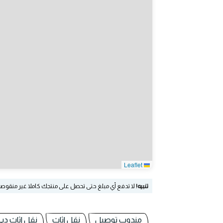
Leaflet
تنبيه!
لا تدفع أي مبلغ حتى تحصل على منتجك كاملا غير منقوص
مندوب توصيل
نقل اثاث
نقل اثاث دب