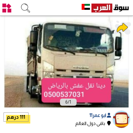
6
/
1
ابو عمر11
111 درهم
باقي دول العالم