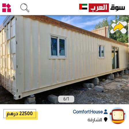
6
/
1
ComfortHouse
22500 درهم
الشارقة